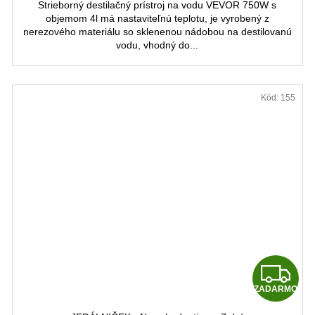
Strieborný destilačný prístroj na vodu VEVOR 750W s
objemom 4l má nastaviteľnú teplotu, je vyrobený z
nerezového materiálu so sklenenou nádobou na destilovanú
vodu, vhodný do...
Kód:
155
Z
ZADARMO
A
A