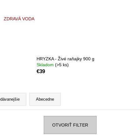
MEINEBASE 2750 G
COLIN CAMPBELL
MCILWAIN CAMP
€52,50
€33,60
ZDRAVÁ VODA
HRYZKA - Živé raňajky 900 g
Skladom
(>5 ks)
€39
edávanejšie
Abecedne
OTVORIŤ FILTER