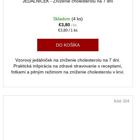
JEDÁLNIČEK - Zníženie cholesterolu na 7 dní
D
A
Skladom
(4 ks)
€3,80
/ ks
R
Jednotková
€3,80 / 1 ks
cena:
M
M
DO KOŠÍKA
O
Vzorový jedálniček na zníženie cholesterolu na 7 dní.
Praktická inšpirácia na zdravé stravovanie s receptami,
fotkami a pitným režimom na zníženie cholesterolu v krvi.
Kód:
204