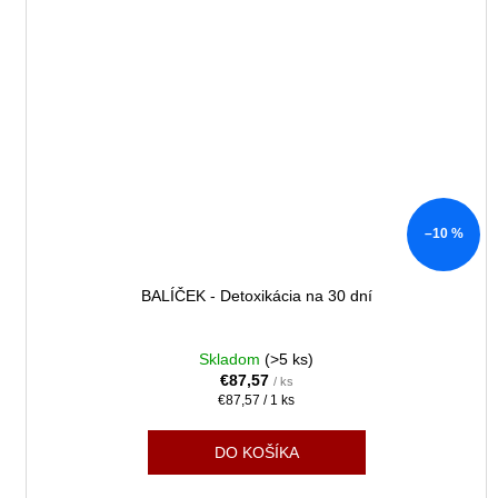
–10 %
BALÍČEK - Detoxikácia na 30 dní
Skladom
(>5 ks)
€87,57
/ ks
Jednotková
€87,57 / 1 ks
cena:
DO KOŠÍKA