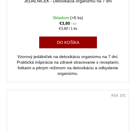
JEDÁLNIČEK - Detoxikácia organizmu na 7 dní
Skladom
(>5 ks)
€3,80
/ ks
R
Jednotková
€3,80 / 1 ks
cena:
DO KOŠÍKA
Vzorový jedálniček na detoxikáciu organizmu na 7 dní.
Praktická inšpirácia na zdravé stravovanie s receptami,
fotkami a pitným režimom na detoxikáciu a odkyslenie
organizmu.
Kód:
101