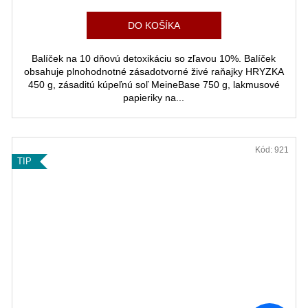
cena:
DO KOŠÍKA
Balíček na 10 dňovú detoxikáciu so zľavou 10%. Balíček
obsahuje plnohodnotné zásadotvorné živé raňajky HRYZKA
450 g, zásaditú kúpeľnú soľ MeineBase 750 g, lakmusové
papieriky na...
ZĽAVA
Kód:
921
TIP