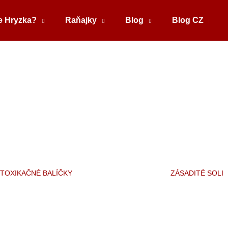
e Hryzka?
Raňajky
Blog
Blog CZ
Čo potrebujete nájsť?
HĽADAŤ
Odporúčame
TOXIKAČNÉ BALÍČKY
ZÁSADITÉ SOLI
SOĽ - ZÁSADITÁ KÚPEĽNÁ SOĽ
KNIHA - NOVÁ Č