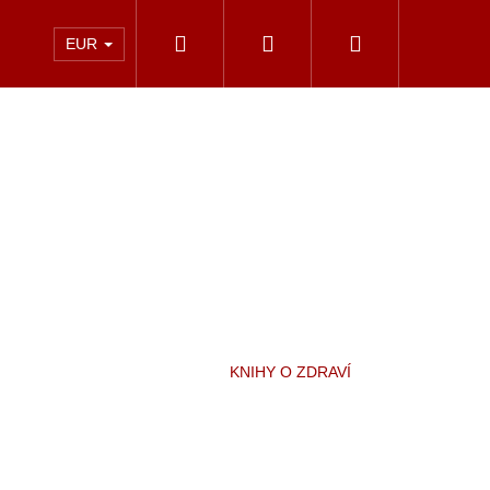
Hľadať
Prihlásenie
Nákupný
Kontakt
EUR
košík
KNIHY O ZDRAVÍ
ÍNSKA ŠTÚDIA - T.