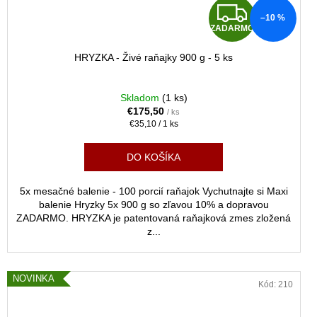
Z
–10 %
ZADARMO
A
HRYZKA - Živé raňajky 900 g - 5 ks
D
A
Skladom
(1 ks)
€175,50
/ ks
R
Jednotková
€35,10 / 1 ks
cena:
M
DO KOŠÍKA
O
5x mesačné balenie - 100 porcií raňajok Vychutnajte si Maxi
balenie Hryzky 5x 900 g so zľavou 10% a dopravou
ZADARMO. HRYZKA je patentovaná raňajková zmes zložená
z...
NOVINKA
Kód:
210