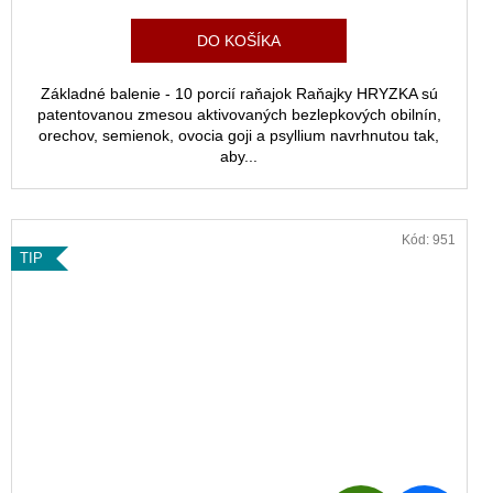
cena:
DO KOŠÍKA
Základné balenie - 10 porcií raňajok Raňajky HRYZKA sú
patentovanou zmesou aktivovaných bezlepkových obilnín,
orechov, semienok, ovocia goji a psyllium navrhnutou tak,
aby...
ZĽAVA
Kód:
951
TIP