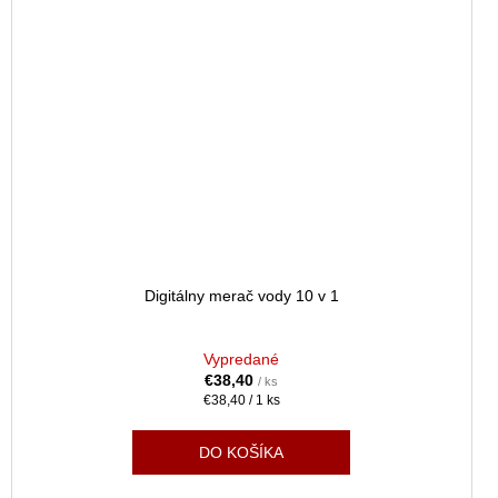
Digitálny merač vody 10 v 1
Vypredané
€38,40
/ ks
Jednotková
€38,40 / 1 ks
cena:
DO KOŠÍKA