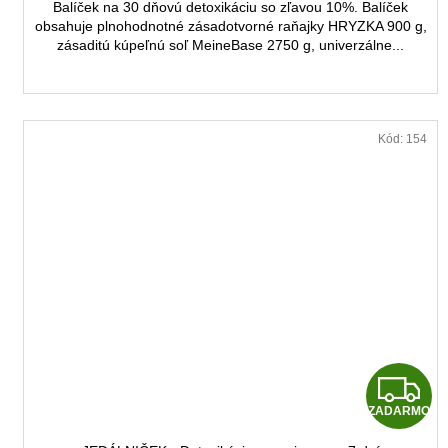
Balíček na 30 dňovú detoxikáciu so zľavou 10%. Balíček
obsahuje plnohodnotné zásadotvorné raňajky HRYZKA 900 g,
zásaditú kúpeľnú soľ MeineBase 2750 g, univerzálne...
Kód:
154
Z
ZADARMO