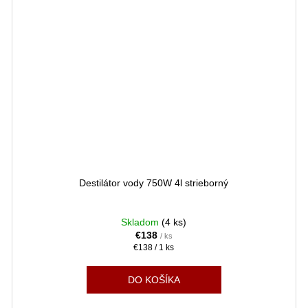
Destilátor vody 750W 4l strieborný
Skladom
(4 ks)
€138
/ ks
Jednotková
€138 / 1 ks
cena:
DO KOŠÍKA