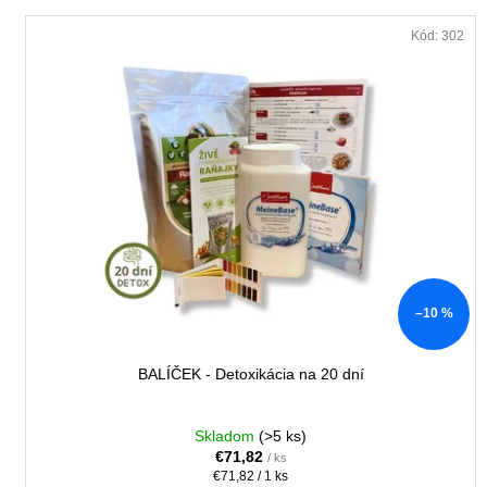
e
V
p
ZĽAVA
ý
Kód:
302
r
p
o
i
d
s
u
p
k
r
t
o
o
d
v
u
k
–10 %
t
o
v
BALÍČEK - Detoxikácia na 20 dní
Skladom
(>5 ks)
€71,82
/ ks
Jednotková
€71,82 / 1 ks