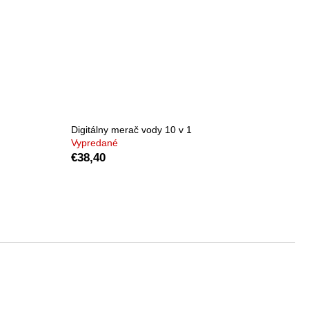
, PH.D., T.
BELL, M.D.
Digitálny merač vody 10 v 1
Vypredané
€38,40