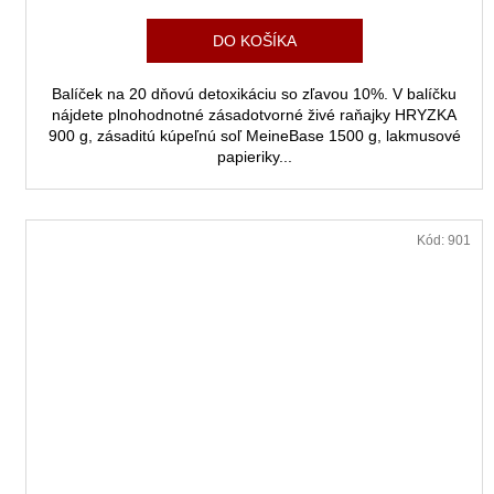
cena:
DO KOŠÍKA
Balíček na 20 dňovú detoxikáciu so zľavou 10%. V balíčku
nájdete plnohodnotné zásadotvorné živé raňajky HRYZKA
900 g, zásaditú kúpeľnú soľ MeineBase 1500 g, lakmusové
papieriky...
Kód:
901