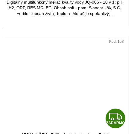
Digitálny multifunkčný merač kvality vody JQ-006 - 10 v 1: pH,
H2, ORP, RES MΩ, EC, Obsah solí - ppm, Slanosť - %, S.G,
Fertile - obsah živín, Teplota. Merač je spoľahlivý,...
Kód:
153
Z
ZADARMO
A