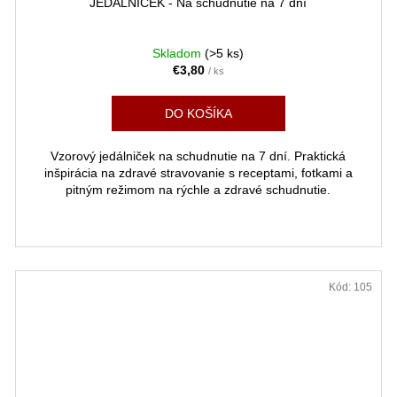
JEDÁLNIČEK - Na schudnutie na 7 dní
D
D
A
A
Skladom
(>5 ks)
€3,80
/ ks
R
DO KOŠÍKA
M
Vzorový jedálniček na schudnutie na 7 dní. Praktická
O
O
inšpirácia na zdravé stravovanie s receptami, fotkami a
pitným režimom na rýchle a zdravé schudnutie.
Kód:
105