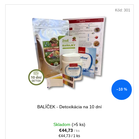
ZĽAVA
Kód:
301
–10 %
BALÍČEK - Detoxikácia na 10 dní
Skladom
(>5 ks)
€44,73
/ ks
Jednotková
€44,73 / 1 ks