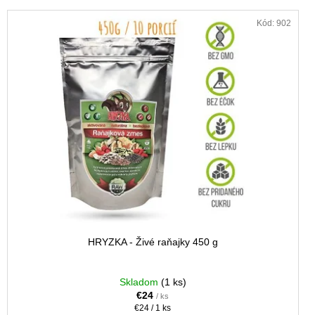
Kód:
902
HRYZKA - Živé raňajky 450 g
Skladom
(1 ks)
€24
/ ks
Jednotková
€24 / 1 ks