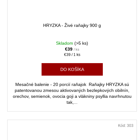
HRYZKA - Živé raňajky 900 g
Skladom
(>5 ks)
€39
/ ks
Jednotková
€39 / 1 ks
cena:
DO KOŠÍKA
Mesačné balenie - 20 porcií raňajok Raňajky HRYZKA sú
patentovanou zmesou aktivovaných bezlepkových obilnín,
orechov, semienok, ovocia goji a vlákniny psyllia navrhnutou
tak,...
ZĽAVA
Kód:
303