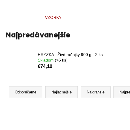
€24
VZORKY
Najpredávanejšie
HRYZKA - Živé raňajky 900 g - 2 ks
Skladom
(>5 ks)
€74,10
R
a
Odporúčame
Najlacnejšie
Najdrahšie
Najpr
d
e
n
i