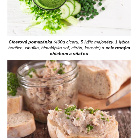
Cícerová pomazánka
(400g cíceru, 5 lyžíc majonézy, 1 lyžica
horčice, cibuľka, himalájska soľ, citrón, korenie)
s celozrnným
chlebom a vňaťou