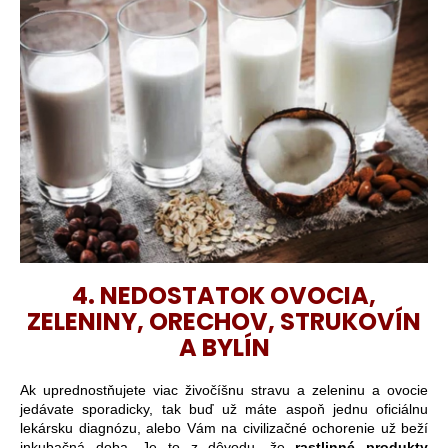
4. NEDOSTATOK OVOCIA,
ZELENINY, ORECHOV, STRUKOVÍN
A BYLÍN
Ak uprednostňujete viac živočíšnu stravu a zeleninu a ovocie
jedávate sporadicky, tak buď už máte aspoň jednu oficiálnu
lekársku diagnózu, alebo Vám na civilizačné ochorenie už beží
inkubačná doba. Je to z dôvodu, že
rastlinné produkty