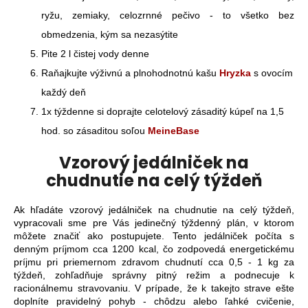
ryžu, zemiaky, celozrnné pečivo - to všetko bez
obmedzenia, kým sa nezasýtite
Pite 2 l čistej vody denne
Raňajkujte výživnú a plnohodnotnú kašu
Hryzka
s ovocím
každý deň
1x týždenne si doprajte celotelový zásaditý kúpeľ na 1,5
hod. so zásaditou soľou
MeineBase
Vzorový jedálniček na
chudnutie na celý týždeň
Ak hľadáte vzorový jedálniček na chudnutie na celý týždeň,
vypracovali sme pre Vás jedinečný týždenný plán, v ktorom
môžete značiť ako postupujete. Tento jedálniček počíta s
denným príjmom cca 1200 kcal, čo zodpovedá energetickému
príjmu pri priemernom zdravom chudnutí cca 0,5 - 1 kg za
týždeň, zohľadňuje správny pitný režim a podnecuje k
racionálnemu stravovaniu. V prípade, že k takejto strave ešte
doplníte pravidelný pohyb - chôdzu alebo ľahké cvičenie,