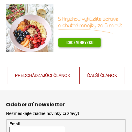
PREDCHÁDZAJÚCI ČLÁNOK
ĎALŠÍ ČLÁNOK
Z
á
Odoberať newsletter
p
Nezmeškajte žiadne novinky či zľavy!
ä
t
Email
i