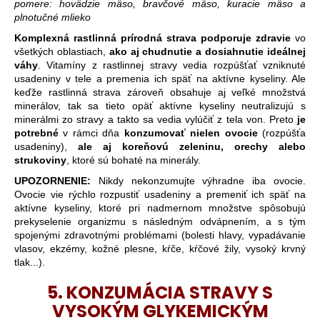
pomere: hovädzie mäso, bravčové mäso, kuracie mäso a
plnotučné mlieko
Komplexná rastlinná prírodná strava podporuje
zdravie
vo
všetkých oblastiach,
ako aj chudnutie a dosiahnutie ideálnej
váhy
. Vitamíny z rastlinnej stravy vedia rozpúšťať vzniknuté
usadeniny v tele a premenia ich späť na aktívne kyseliny. Ale
keďže rastlinná strava zároveň obsahuje aj veľké množstvá
minerálov, tak sa tieto opäť aktívne kyseliny neutralizujú s
minerálmi zo stravy a takto sa vedia vylúčiť z tela von. Preto
je
potrebné
v rámci dňa
konzumovať nielen ovocie
(rozpúšťa
usadeniny),
ale aj
koreňovú zeleninu, orechy alebo
strukoviny
, ktoré sú
bohaté na minerály.
UPOZORNENIE:
Nikdy nekonzumujte výhradne iba ovocie.
Ovocie vie rýchlo rozpustiť usadeniny a premeniť ich späť na
aktívne kyseliny, ktoré pri nadmernom množstve spôsobujú
prekyselenie organizmu s následným odvápnením, a s tým
spojenými zdravotnými problémami (bolesti hlavy, vypadávanie
vlasov, ekzémy, kožné plesne, kŕče, kŕčové žily, vysoký krvný
tlak...).
5. KONZUMÁCIA STRAVY S
VYSOKÝM GLYKEMICKÝM