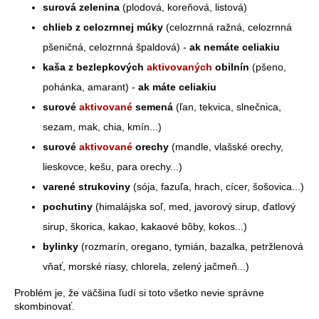
surová zelenina
(plodová, koreňová, listová)
á
chlieb z celozrnnej múky
(celozrnná ražná, celozrnná
j
pšeničná, celozrnná špaldová) -
ak nemáte celiakiu
s
kaša z bezlepkových
aktivovaných
obilnín
(pšeno,
ť
?
pohánka, amarant) -
ak máte celiakiu
surové
aktivované
semená
(ľan, tekvica, slnečnica,
sezam, mak, chia, kmín...)
surové
aktivované
orechy
(mandle, vlašské orechy,
HĽADAŤ
lieskovce, kešu, para orechy...)
varené strukoviny
(sója, fazuľa, hrach, cícer, šošovica...)
pochutiny
(himalájska soľ, med, javorový sirup, ďatlový
O
sirup, škorica, kakao, kakaové bôby, kokos...)
d
bylinky
(rozmarín, oregano, tymián, bazalka, petržlenová
p
vňať, morské riasy, chlorela, zelený jačmeň...)
o
r
Problém je, že väčšina ľudí si toto všetko nevie správne
ú
skombinovať.