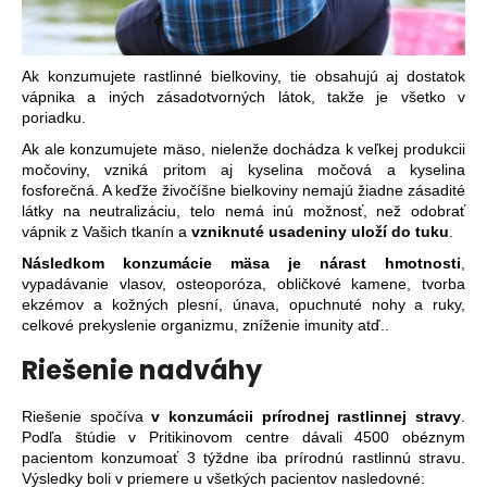
Ak konzumujete rastlinné bielkoviny, tie obsahujú aj dostatok
vápnika a iných zásadotvorných látok, takže je všetko v
poriadku.
Ak ale konzumujete mäso, nielenže dochádza k veľkej produkcii
močoviny, vzniká pritom aj kyselina močová a kyselina
fosforečná. A keďže živočíšne bielkoviny nemajú žiadne zásadité
látky na neutralizáciu, telo nemá inú možnosť, než odobrať
vápnik z Vašich tkanín a
vzniknuté usadeniny uloží do tuku
.
Následkom konzumácie mäsa je
nárast hmotnosti
,
vypadávanie vlasov, osteoporóza, obličkové kamene, tvorba
ekzémov a kožných plesní, únava, opuchnuté nohy a ruky,
celkové prekyslenie organizmu, zníženie imunity atď..
Riešenie nadváhy
Riešenie spočíva
v konzumácii prírodnej rastlinnej stravy
.
Podľa štúdie v Pritikinovom centre dávali 4500 obéznym
pacientom konzumoať 3 týždne iba prírodnú rastlinnú stravu.
Výsledky boli v priemere u všetkých pacientov nasledovné: