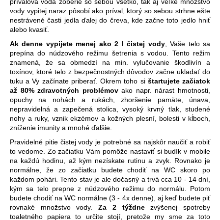
prívalová voda zoberie so sebou všetko, tak aj veľké množstvo
vody vypitej naraz pôsobí ako príval, ktorý so sebou strhne ešte
nestrávené časti jedla ďalej do čreva, kde začne toto jedlo hniť
alebo kvasiť.
Ak denne vypijete menej ako 2 l čistej vody
, Vaše telo sa
prepína do núdzového režimu šetrenia s vodou. Tento režim
znamená, že sa obmedzí na min. vylučovanie škodlivín a
toxínov, ktoré telo z bezpečnostných dôvodov začne ukladať do
tuku a Vy začínate priberať. Okrem toho si
štartujete začiatok
až 80% zdravotných problémov
ako napr. nárast hmotnosti,
opuchy na nohách a rukách, zhoršenie pamäte, únava,
nepravidelná a zapečená stolica, vysoký krvný tlak, studené
nohy a ruky, vznik ekzémov a kožných plesní, bolesti v kĺboch,
zníženie imunity a mnohé ďalšie.
Pravidelné pitie čistej vody je potrebné sa najskôr naučiť a robiť
to vedome. Zo začiatku Vám pomôže nastaviť si budík v mobile
na každú hodinu, až kým nezískate rutinu a zvyk. Rovnako je
normálne, že zo začiatku budete chodiť na WC skoro po
každom pohári. Tento stav je ale dočasný a trvá cca 10 - 14 dní,
kým sa telo prepne z núdzového režimu do normálu. Potom
budete chodiť na WC normálne (3 - 4x denne), aj keď budete piť
rovnaké množstvo vody.
Za 2 týždne
zvýšenej spotreby
toaletného papiera to určite stojí, pretože my sme za toto