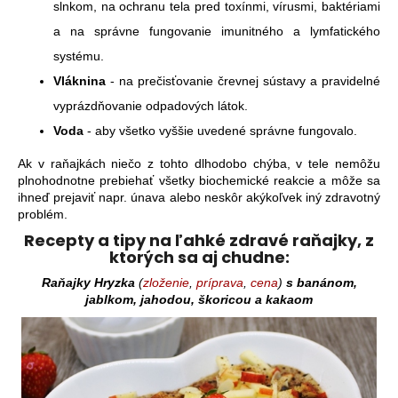
slnkom, na ochranu tela pred toxínmi, vírusmi, baktériami
a na správne fungovanie imunitného a lymfatického
systému.
Vláknina
- na prečisťovanie črevnej sústavy a pravidelné
vyprázdňovanie odpadových látok.
Voda
- aby všetko vyššie uvedené správne fungovalo.
Ak v raňajkách niečo z tohto dlhodobo chýba, v tele nemôžu
plnohodnotne prebiehať všetky biochemické reakcie a môže sa
ihneď prejaviť napr. únava alebo neskôr akýkoľvek iný zdravotný
problém.
Recepty a tipy na ľahké zdravé raňajky, z
ktorých sa aj chudne:
Raňajky Hryzka
(
zloženie
,
príprava
,
cena
)
s banánom,
jablkom, jahodou, škoricou a kakaom