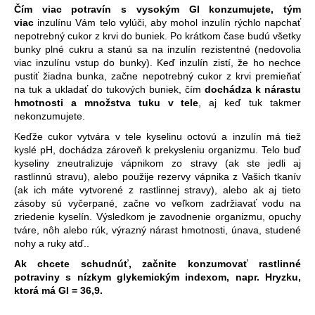
Čím viac potravín s vysokým GI konzumujete, tým
viac
inzulínu Vám telo vylúči, aby mohol inzulín rýchlo napchať
nepotrebný cukor z krvi do buniek. Po krátkom čase budú všetky
bunky plné cukru a stanú sa na inzulín rezistentné (nedovolia
viac inzulínu vstup do bunky). Keď inzulín zistí, že ho nechce
pustiť žiadna bunka, začne nepotrebný cukor z krvi premieňať
na tuk a ukladať do tukových buniek, čím
dochádza k nárastu
hmotnosti a množstva tuku v tele
, aj keď tuk takmer
nekonzumujete.
Keďže cukor vytvára v tele kyselinu octovú a inzulín má tiež
kyslé pH, dochádza zároveň k prekysleniu organizmu. Telo buď
kyseliny zneutralizuje vápnikom zo stravy (ak ste jedli aj
rastlinnú stravu), alebo použije rezervy vápnika z Vašich tkanív
(ak ich máte vytvorené z rastlinnej stravy), alebo ak aj tieto
zásoby sú vyčerpané, začne vo veľkom zadržiavať vodu na
zriedenie kyselín. Výsledkom je zavodnenie organizmu, opuchy
tváre, nôh alebo rúk, výrazný nárast hmotnosti, únava, studené
nohy a ruky atď..
Ak chcete schudnúť, začnite konzumovať rastlinné
potraviny s nízkym glykemickým indexom, napr. Hryzku,
ktorá má GI = 36,9.