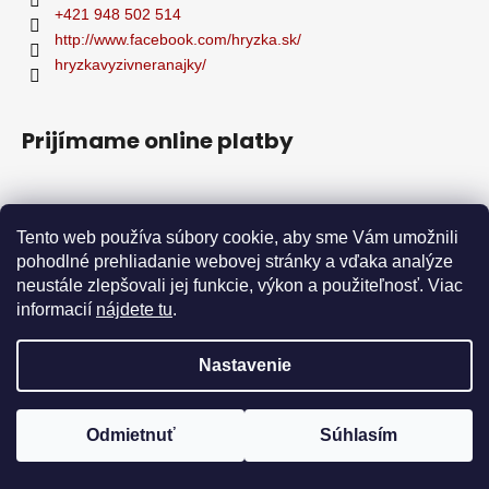
+421 948 502 514
http://www.facebook.com/hryzka.sk/
hryzkavyzivneranajky/
Prijímame online platby
Tento web používa súbory cookie, aby sme Vám umožnili
pohodlné prehliadanie webovej stránky a vďaka analýze
neustále zlepšovali jej funkcie, výkon a použiteľnosť. Viac
informacií
nájdete tu
.
Nastavenie
Odmietnuť
Súhlasím