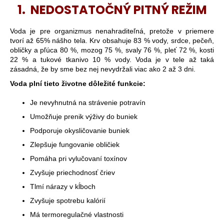
1. NEDOSTATOČNÝ PITNÝ REŽIM
Voda je pre organizmus nenahraditeľná, pretože v priemere
tvorí až 65% nášho tela. Krv obsahuje 83 % vody, srdce, pečeň,
obličky a pľúca 80 %, mozog 75 %, svaly 76 %, pleť 72 %, kosti
22 % a tukové tkanivo 10 % vody. Voda je v tele až taká
zásadná, že by sme bez nej nevydržali viac ako 2 až 3 dni.
Voda plní tieto životne dôležité funkcie:
Je nevyhnutná na strávenie potravín
Umožňuje prenik výživy do buniek
Podporuje okysličovanie buniek
Zlepšuje fungovanie obličiek
Pomáha pri vylučovaní toxínov
Zvyšuje priechodnosť čriev
Tlmí nárazy v kĺboch
Zvyšuje spotrebu kalórií
Má termoregulačné vlastnosti