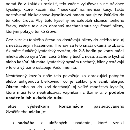
nemá čo v žalúdku rozložiť, telo začne vylučovať silné tráviace
kyseliny, ktoré kazeín iba "nasekajú" na menšie kusy. Takto
nestrávená bielkovinovo-kyselinová hmota putuje zo žalúdka do
tenkého čreva. Aby tieto kyseliny nerozleptali sliznicu tenkého
čreva, začne telo ako obranný mechanizmus vylučovať hlieny,
ktorými pokryje tenké črevo.
Cez sliznicu tenkého čreva sa dostávajú hlieny do celého tela aj
s nestráveným kazeínom. Hlienov sa telo snaží okamžite zbaviť.
Ak máte funkčný lymfatický systém, do 2-3 hodín po konzumácii
mlieka alebo syra Vám začnú hlieny tiecť z nosa, začnete kýchať
alebo kašľať. Ak máte lymfatický systém upchatý, hlieny ostávajú
v tele a výrazne oslabujú Vašu imunitu.
Nestrávený kazeín naše telo považuje za ohrozujúci patogén
alebo antigenovú bielkovinu, čo je základ pre vznik alergie.
Okrem toho sa do krvi dostávajú aj veľké množstvá kyselín,
ktoré musí telo neutralizovať vápnikom z tkanív a
v podobe
usadenín ich ukladá do tuku
.
Takže
výsledkom konzumácie
pasterizovaného
živočíšneho
mieka
je
:
nadváha
z uložených usadenín, ktoré vznikli