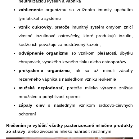
neutralizáciou kyselín a vápnika
zahlienenie
organizmu so znížením imunity upchatím
lymfatického systému
vznik cukrovky
, pretože imunitný systém omylom zničí
vlastné inzulínové ostrovčeky, ktoré produkujú inzulín,
keďže ich považuje za nestrávený kazeín,
odvápnenie organizmu
so vznikom plešatosti, úbytku
chrupaviek, vysokého krvného tlaku alebo osteoporózy
prekyslenie organizmu
, ak sa už minuli zásoby
rezervného vápnika s následkom vzniku leukémie
mužská neplodnosť
, pretože mlieko výrazne znižuje
množstvo a pohyblivosť spermii
zápaly ciev
s následným vznikom srdcovo-cievnych
ochorení
Riešením je vylúčiť všetky pasterizované mliečne produkty
zo stravy
, alebo živočíšne mlieko nahradiť rastlinným.