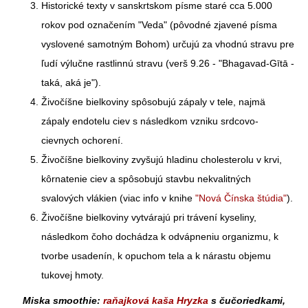
Historické texty v sanskrtskom písme staré cca 5.000
rokov pod označením "Veda" (pôvodné zjavené písma
vyslovené samotným Bohom) určujú za vhodnú stravu pre
ľudí výlučne rastlinnú stravu (verš 9.26 -
"Bhagavad-Gītā -
taká, aká je").
Živočíšne bielkoviny spôsobujú zápaly v tele, najmä
zápaly endotelu ciev s následkom vzniku srdcovo-
cievnych ochorení.
Živočíšne bielkoviny zvyšujú hladinu cholesterolu v krvi,
kôrnatenie ciev a spôsobujú stavbu nekvalitných
svalových vlákien
(viac info v knihe
"Nová Čínska štúdia"
).
Živočíšne bielkoviny vytvárajú pri trávení kyseliny,
následkom čoho dochádza k odvápneniu organizmu, k
tvorbe usadenín, k opuchom tela a k nárastu objemu
tukovej hmoty.
Miska smoothie:
raňajková kaša Hryzka
s čučoriedkami,