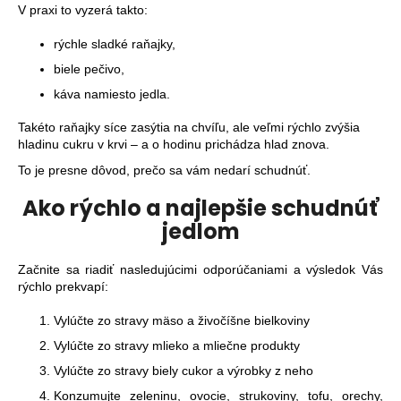
č
V praxi to vyzerá takto:
a
m
rýchle sladké raňajky,
e
biele pečivo,
káva namiesto jedla.
KNIHA
Takéto raňajky síce zasýtia na chvíľu, ale veľmi rýchlo zvýšia
-
NOVÁ
hladinu cukru v krvi – a o hodinu prichádza hlad znova.
ČÍNSKA
To je presne dôvod, prečo sa vám nedarí schudnúť.
ŠTÚDIA
-
Ako rýchlo a najlepšie schudnúť
T.
COLIN
jedlom
CAMPBELL,
PH.D.,
T.
Začnite sa riadiť nasledujúcimi odporúčaniami a výsledok Vás
MCILWAIN
rýchlo prekvapí:
CAMPBELL,
M.D.
Vylúčte zo stravy mäso a živočíšne bielkoviny
€33,60
Vylúčte zo stravy mlieko a mliečne produkty
Vylúčte zo stravy biely cukor a výrobky z neho
Konzumujte zeleninu, ovocie, strukoviny, tofu, orechy,