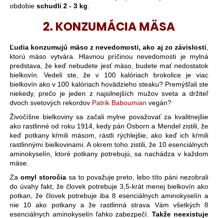
obdobie
schudli 2 - 3 kg
.
2. KONZUMÁCIA MÄSA
Ľudia konzumujú mäso z nevedomosti, ako aj zo závislosti
,
ktorú mäso vytvára. Hlavnou príčinou nevedomosti je mylná
predstava, že keď nebudete jesť mäso, budete mať nedostatok
bielkovín. Vedeli ste, že v 100 kalóriach brokolice je viac
bielkovín ako v 100 kalóriach hovädzieho steaku? Premýšľali ste
niekedy, prečo je jeden z najsilnejších mužov sveta a držiteľ
dvoch svetových rekordov
Patrik Baboumian
vegán?
Živočíšne bielkoviny sa začali mylne považovať za kvalitnejšie
ako rastlinné od roku 1914, kedy pán Osborn a Mendel zistili, že
keď potkany kŕmili mäsom, rástli rýchlejšie, ako keď ich kŕmili
rastlinnými bielkovinami. A okrem toho zistili, že 10 esenciálnych
aminokyselín, ktoré potkany potrebujú, sa nachádza v každom
mäse.
Za
omyl storočia
sa to považuje preto, lebo títo páni nezobrali
do úvahy fakt, že človek potrebuje 3,5-krát menej bielkovín ako
potkan, že človek potrebuje iba 8 esenciálnych aminokyselín a
nie 10 ako potkany a že rastlinná strava Vám všetkých 8
esenciálnych aminokyselín ľahko zabezpečí.
Takže neexistuje