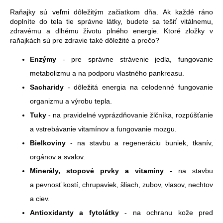
Raňajky sú veľmi dôležitým začiatkom dňa. Ak každé ráno
doplníte do tela tie správne látky, budete sa tešiť vitálnemu,
zdravému a dlhému životu plného energie. Ktoré zložky v
raňajkách sú pre zdravie také dôležité a prečo?
Enzýmy
- pre správne strávenie jedla, fungovanie
metabolizmu a na podporu vlastného pankreasu.
Sacharidy
- dôležitá energia na celodenné fungovanie
organizmu a výrobu tepla.
Tuky
- na pravidelné vyprázdňovanie žlčníka, rozpúšťanie
a vstrebávanie vitamínov a fungovanie mozgu.
Bielkoviny
- na stavbu a regeneráciu buniek, tkanív,
orgánov a svalov.
Minerály, stopové prvky a
vitamíny
- na stavbu
a pevnosť kostí, chrupaviek, šliach, zubov, vlasov, nechtov
a ciev.
Antioxidanty a
fytolátky
- na ochranu kože pred