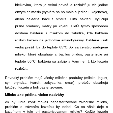
bielkovina, ktorá je veľmi pevná a rozložiť ju vie jedine
enzým chimosin (vytvára sa ho málo a jedine u kojencov),
alebo baktéria bacilus bifidus. Túto baktériu vylučujú
prsné bradavky matky pri kojení. Dieťa týmto spôsobom
dostane baktériu s mliekom do žalúdka, kde baktéria
rozloží kazeín na jednotlivé aminokyseliny. Baktérie však
vedia prežiť iba do teploty 65°C. Ak sa čerstvo nadojené
mlieko, ktoré obsahuje aj bacilus bifidus, pasterizuje pri
teplote 80°C, baktéria sa zabije a Vám nemá kto kazeín
rozložiť.
Rovnaký problém majú všetky mliečne produkty (mlieko, jogurt,
syr, bryndza, tvaroh, zakysanka, cmar), pretože obsahujú
laktózu, kazeín a boli pasterizované.
Mlieko ako príčina nielen nadváhy
Ak by ľudia konzumovali nepasterizované živočíšne mlieko,
problém s trávením kazeínu by nebol. Čo sa však deje s
kazeínom v tele pri pasterizovanom mlieku? Keďže kazeín