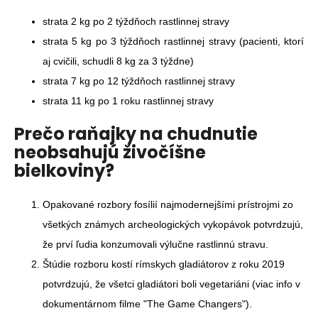
strata 2 kg po 2 týždňoch rastlinnej stravy
strata 5 kg po 3 týždňoch rastlinnej stravy (pacienti, ktorí
aj cvičili, schudli 8 kg za 3 týždne)
strata 7 kg po 12 týždňoch rastlinnej stravy
strata 11 kg po 1 roku rastlinnej stravy
Prečo raňajky na chudnutie
neobsahujú živočíšne
bielkoviny?
Opakované rozbory fosílií najmodernejšími prístrojmi zo
všetkých známych archeologických vykopávok potvrdzujú,
že prví ľudia konzumovali výlučne rastlinnú stravu.
Štúdie rozboru kostí rímskych gladiátorov z roku 2019
potvrdzujú, že všetci gladiátori boli
vegetariáni
(viac info v
dokumentárnom filme "The Game Changers").