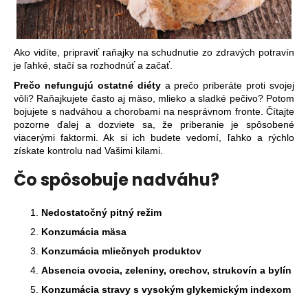
Ako vidíte, pripraviť raňajky na schudnutie zo zdravých potravín
je ľahké, stačí sa rozhodnúť a začať.
Prečo nefungujú ostatné diéty
a prečo priberáte proti svojej
vôli? Raňajkujete často aj mäso, mlieko a sladké pečivo? Potom
bojujete s nadváhou a chorobami na nesprávnom fronte. Čítajte
pozorne ďalej a dozviete sa, že priberanie je spôsobené
viacerými faktormi. Ak si ich budete vedomí, ľahko a rýchlo
získate kontrolu nad Vašimi kilami.
Čo spôsobuje nadváhu?
Nedostatočný pitný režim
Konzumácia mäsa
Konzumácia mliečnych produktov
Absencia ovocia, zeleniny, orechov, strukovín a bylín
Konzumácia stravy s vysokým glykemickým indexom