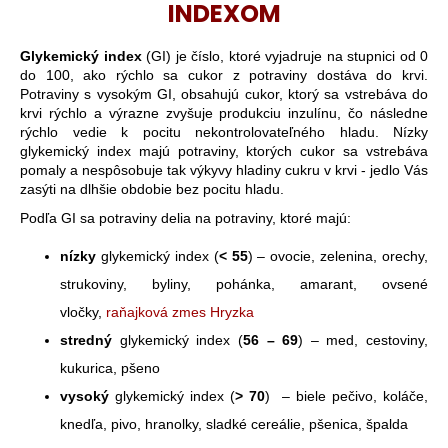
INDEXOM
Glykemický index
(GI) je číslo, ktoré vyjadruje na stupnici od 0
do 100, ako rýchlo sa cukor z potraviny dostáva do krvi.
Potraviny s vysokým GI, obsahujú cukor, ktorý sa vstrebáva do
krvi rýchlo a výrazne zvyšuje produkciu inzulínu, čo následne
rýchlo vedie k pocitu nekontrolovateľného hladu. Nízky
glykemický index majú potraviny, ktorých cukor sa vstrebáva
pomaly a nespôsobuje tak výkyvy hladiny cukru v krvi - jedlo Vás
zasýti na dlhšie obdobie bez pocitu hladu.
Podľa GI sa potraviny delia na potraviny, ktoré majú:
nízky
glykemický index (
< 55
) – ovocie, zelenina, orechy,
strukoviny, byliny, pohánka, amarant, ovsené
vločky,
raňajková zmes Hryzka
stredný
glykemický index (
56 – 69
) – med, cestoviny,
kukurica, pšeno
vysoký
glykemický index (
> 70
) – biele pečivo, koláče,
knedľa, pivo, hranolky, sladké cereálie, pšenica, špalda