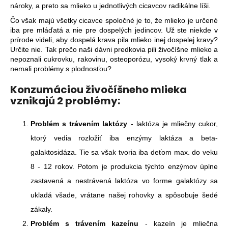
nároky, a preto sa mlieko u jednotlivých cicavcov radikálne líši.
Čo však majú všetky cicavce spoločné je to, že mlieko je určené
iba pre mláďatá a nie pre dospelých jedincov. Už ste niekde v
prírode videli, aby dospelá krava pila mlieko inej dospelej kravy?
Určite nie. Tak prečo naši dávni predkovia pili živočíšne mlieko a
nepoznali cukrovku, rakovinu, osteoporózu, vysoký krvný tlak a
nemali problémy s plodnosťou?
Konzumáciou živočíšneho mlieka
vznikajú 2 problémy:
Problém s trávením laktózy
- laktóza je mliečny cukor,
ktorý vedia rozložiť iba enzýmy laktáza a beta-
galaktosidáza. Tie sa však tvoria iba deťom max. do veku
8 - 12 rokov. Potom je produkcia týchto enzýmov úplne
zastavená a nestrávená laktóza vo forme galaktózy sa
ukladá všade, vrátane našej rohovky a spôsobuje šedé
zákaly.
Problém s trávením kazeínu
- kazeín je mliečna