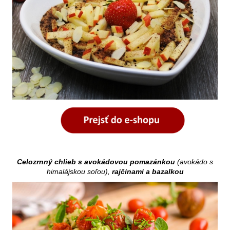
Celozrnný chlieb s avokádovou pomazánkou
(avokádo s
himalájskou soľou),
rajčinami a bazalkou