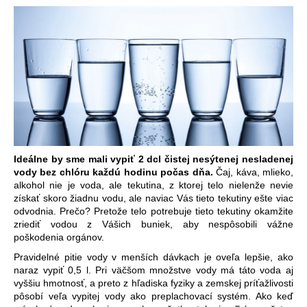
Ideálne by sme mali vypiť 2 dcl čistej nesýtenej nesladenej
vody bez chlóru každú hodinu počas dňa.
Čaj, káva, mlieko,
alkohol nie je voda, ale tekutina, z ktorej telo nielenže nevie
získať skoro žiadnu vodu, ale naviac Vás tieto tekutiny ešte viac
odvodnia. Prečo? Pretože telo potrebuje tieto tekutiny okamžite
zriediť vodou z Vášich buniek, aby nespôsobili vážne
poškodenia orgánov.
Pravidelné pitie vody v menších dávkach je oveľa lepšie, ako
naraz vypiť 0,5 l. Pri väčšom množstve vody má táto voda aj
vyššiu hmotnosť, a preto z hľadiska fyziky a zemskej príťažlivosti
pôsobí veľa vypitej vody ako preplachovací systém. Ako keď