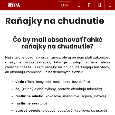
Prejsť
Hľadať
Náku
M
Prihláseni
EUR
na
K
obsah
Späť
košík
Raňajky na chudnutie
o
Späť
š
Č
í
o
Čo by mali obsahovať ľahké
k
p
raňajky na chudnutie?
o
t
Naše telo je dokonalý organizmus, ale aj pri ňom platí zákonitosť
r
- aký je vstup (strava), taký je výstup (zdravie alebo
e
choroba/obezita). Preto raňajky na chudnutie fungujú len vtedy,
ak obsahujú kombináciu z nasledovných zložiek:
b
u
voda
(čistá, nesýtená, nesladená, bez chlóru)
j
čaj
(zelený alebo bylinný, pretože obsahujú minerály)
e
rastlinné mlieko
(kokosové, mandľové, sójové, ryžové)
t
rastlinný syr
(tofu)
e
surové ovocie
(plodové, bobuľové, kôstkové, citrusové)
n