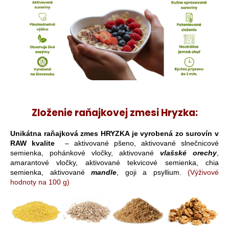
č
a
m
e
KNIHA
-
NOVÁ
ČÍNSKA
ŠTÚDIA
-
Zloženie
raňajkovej zmesi Hryzka:
T.
COLIN
Unikátna raňajková zmes HRYZKA je vyrobená zo surovín v
CAMPBELL,
RAW kvalite
– aktivované pšeno, aktivované slnečnicové
PH.D.,
T.
semienka, pohánkové vločky, aktivované
vlašské orechy
,
MCILWAIN
amarantové vločky, aktivované tekvicové semienka, chia
CAMPBELL,
semienka, aktivované
mandle
, goji a psyllium.
(Výživové
M.D.
hodnoty na 100 g)
€33,60