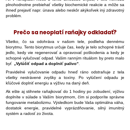
plnohodnotne prebiehať všetky biochemické reakcie a môže sa
ihneď prejaviť napr. únava alebo neskôr akýkoľvek iný zdravotný
problém.
Prečo sa neoplatí raňajky odkladať?
Všetko, čo sa odohráva v našom tele, podlieha dennému
biorytmu. Tento biorytmus určuje čas, kedy je telo schopné tráviť
jedlo, kedy vie regenerovať a opravovať poškodenia a kedy je
schopné vylučovať odpad. Vašim ranným rituálom by preto malo
byť
„Vylú
č
i
ť
odpad a
doplni
ť
palivo
“
.
Pravidelné vylučovanie odpadu hneď ráno odstraňuje z tela
všetky nestrávené zvyšky a toxíny. Po vylúčení odpadu je
kľúčové doplniť energiu a výživu na daný deň.
Ak ešte aj stihnete raňajkovať do 1 hodiny po zobudení, výživu
doplníte v súlade s Vaším biorytmom, čím si podporíte správne
fungovanie metabolizmu. Výsledkom bude Vaša optimálna váha,
dostatok energie, pravidelné vyprázdňovanie, silný imunitný
systém a radosť zo života.