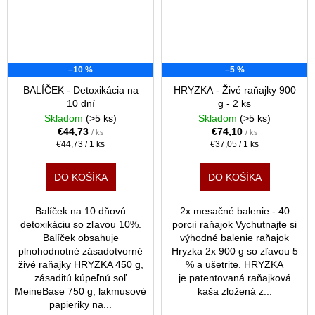
–10 %
–5 %
BALÍČEK - Detoxikácia na
HRYZKA - Živé raňajky 900
10 dní
g - 2 ks
Skladom
(>5 ks)
Skladom
(>5 ks)
€44,73
€74,10
/ ks
/ ks
Jednotková
Jednotková
€44,73 / 1 ks
€37,05 / 1 ks
cena:
cena:
DO KOŠÍKA
DO KOŠÍKA
Balíček na 10 dňovú
2x mesačné balenie - 40
detoxikáciu so zľavou 10%.
porcií raňajok Vychutnajte si
Balíček obsahuje
výhodné balenie raňajok
plnohodnotné zásadotvorné
Hryzka 2x 900 g so zľavou 5
živé raňajky HRYZKA 450 g,
% a ušetrite. HRYZKA
zásaditú kúpeľnú soľ
je patentovaná raňajková
MeineBase 750 g, lakmusové
kaša zložená z...
papieriky na...