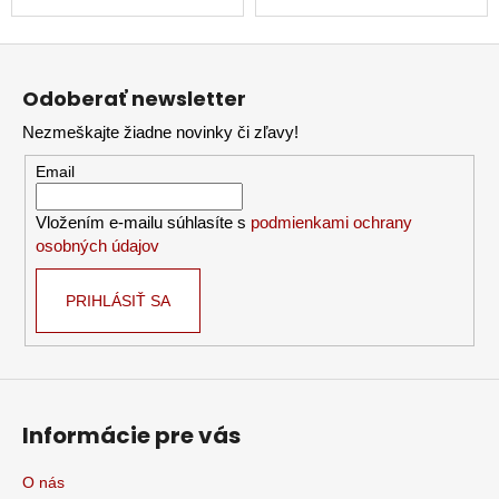
Z
á
Odoberať newsletter
p
Nezmeškajte žiadne novinky či zľavy!
ä
t
Email
i
Vložením e-mailu súhlasíte s
podmienkami ochrany
e
osobných údajov
PRIHLÁSIŤ SA
Informácie pre vás
O nás