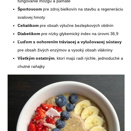
fungovanie mozgu a pamäte
Športovcom
pre zdroj bielkovín na stavbu a regeneráciu
svalovej hmoty
Celiatikom
pre obsah výlučne bezlepkových obilnín
Diabetikom
pre nízky glykemický index na úrovni 36,9
Ľuďom s ochorením tráviacej a vylučovacej sústavy
pre obsah živých enzýmov a vysoký obsah vlákniny
Všetkým ostatným
, ktorí majú radi rýchle, jednoduché a
chutné raňajky