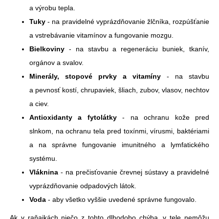
a výrobu tepla.
Tuky
- na pravidelné vyprázdňovanie žlčníka, rozpúšťanie
a vstrebávanie vitamínov a fungovanie mozgu.
Bielkoviny
- na stavbu a regeneráciu buniek, tkanív,
orgánov a svalov.
Minerály, stopové prvky a
vitamíny
- na stavbu
a pevnosť kostí, chrupaviek, šliach, zubov, vlasov, nechtov
a ciev.
Antioxidanty a
fytolátky
- na ochranu kože pred
slnkom, na ochranu tela pred toxínmi, vírusmi, baktériami
a na správne fungovanie imunitného a lymfatického
systému.
Vláknina
- na prečisťovanie črevnej sústavy a pravidelné
vyprázdňovanie odpadových látok.
Voda
- aby všetko vyššie uvedené správne fungovalo.
Ak v raňajkách niečo z tohto dlhodobo chýba, v tele nemôžu