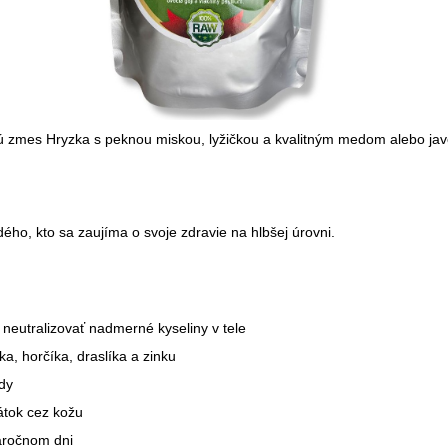
ovú zmes Hryzka s peknou miskou, lyžičkou a kvalitným medom alebo ja
ho, kto sa zaujíma o svoje zdravie na hlbšej úrovni.
neutralizovať nadmerné kyseliny v tele
ka, horčíka, draslíka a zinku
dy
átok cez kožu
áročnom dni