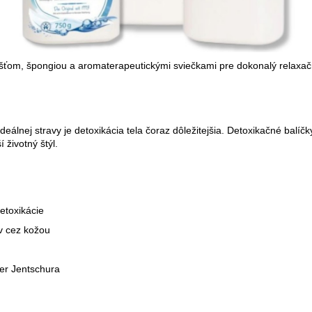
om, špongiou a aromaterapeutickými sviečkami pre dokonalý relaxačn
deálnej stravy je detoxikácia tela čoraz dôležitejšia. Detoxikačné balí
životný štýl.
etoxikácie
v cez kožou
ter Jentschura