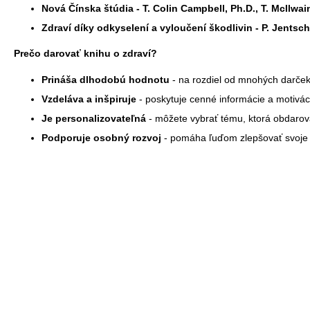
Nová Čínska štúdia - T. Colin Campbell, Ph.D., T. McIlwa
Zdraví díky odkyselení a vyloučení škodlivin - P. Jentsc
Prečo darovať knihu o zdraví?
Prináša dlhodobú hodnotu
- na rozdiel od mnohých darčeko
Vzdeláva a inšpiruje
- poskytuje cenné informácie a motivá
Je personalizovateľná
- môžete vybrať tému, ktorá obdarov
Podporuje osobný rozvoj
- pomáha ľuďom zlepšovať svoje z