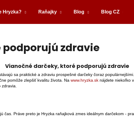
e Hryzka?
Raňajky
Blog
Blog CZ
Čo potrebujete nájsť?
 podporujú zdravie
HĽADAŤ
Vianočné darčeky, ktoré podporujú zdravie
ávajú sa praktické a zdraviu prospešné darčeky čoraz populárnejšími.
čne pomôže zlepšiť kvalitu života. Na
www.hryzka.
sk
nájdete niekoľko v
Odporúčame
 zdravia.
ajú čas. Práve preto je Hryzka raňajková zmes ideálnym darčekom - p
SOĽ - ZÁSADITÁ KÚPEĽNÁ SOĽ
KNIHA - NOVÁ Č