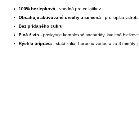
€24
100% bezlepková
- vhodná pre celiatikov
Obsahuje aktivované orechy a semená
- pre lepšiu vstreba
Bez pridaného cukru
Plná živín
- poskytuje komplexné sacharidy, kvalitné bielkovi
Rýchla príprava
- stačí zaliať horúcou vodou a za 3 minúty j