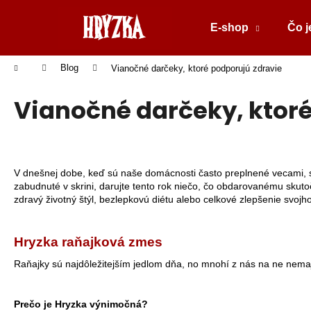
Prejsť
na
E-shop
Čo j
obsah
Späť
do
K
Domov
Blog
Vianočné darčeky, ktoré podporujú zdravie
o
obchodu
Späť
š
Vianočné darčeky, ktoré
do
í
k
obchodu
V dnešnej dobe, keď sú naše domácnosti často preplnené vecami, st
zabudnuté v skrini, darujte tento rok niečo, čo obdarovanému skuto
zdravý životný štýl, bezlepkovú diétu alebo celkové zlepšenie svojho
Hryzka raňajková zmes
Raňajky sú najdôležitejším jedlom dňa, no mnohí z nás na ne nem
HRYZKA - ŽIVÉ RAŇAJKY 450 G
Prečo je Hryzka výnimočná?