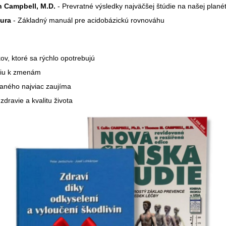
in Campbell, M.D.
- Prevratné výsledky najväčšej štúdie na našej plané
hura
- Základný manuál pre acidobázickú rovnováhu
v, ktoré sa rýchlo opotrebujú
ciu k zmenám
aného najviac zaujíma
dravie a kvalitu života