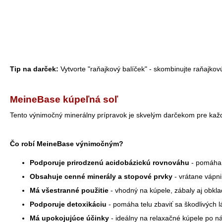
Tip na darček:
Vytvorte "raňajkový balíček" - skombinujte raňajk
MeineBase kúpeľná soľ
Tento výnimočný minerálny prípravok je skvelým darčekom pre každé
Čo robí MeineBase výnimočným?
Podporuje prirodzenú acidobázickú rovnováhu
- pomáha 
Obsahuje cenné minerály a stopové prvky
- vrátane vápni
Má všestranné použitie
- vhodný na kúpele, zábaly aj obkla
Podporuje detoxikáciu
- pomáha telu zbaviť sa škodlivých l
Má upokojujúce účinky
- ideálny na relaxačné kúpele po n