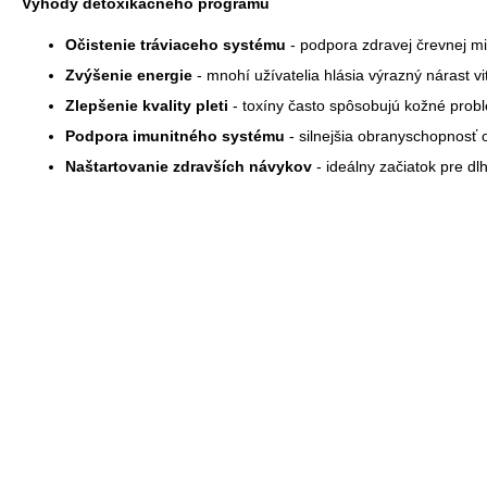
Výhody detoxikačného programu
Očistenie tráviaceho systému
- podpora zdravej črevnej mi
Zvýšenie energie
- mnohí užívatelia hlásia výrazný nárast vit
Zlepšenie kvality pleti
- toxíny často spôsobujú kožné prob
Podpora imunitného systému
- silnejšia obranyschopnosť
Naštartovanie zdravších návykov
- ideálny začiatok pre d