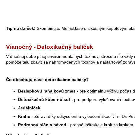
Tip na darček:
Skombinujte MeineBase s luxusným kúpeľovým plášť
Vianočný - Detoxikačný balíček
V dnešnej dobe plnej environmentálnych toxínov, stresu a nie vždy i
pomôže telu zbaviť sa nahromadených toxínov a naštartovať zdravší 
Čo obsahujú naše detoxikačné balíčky?
Bezlepkovú raňajkovú zmes
- pre optimálnu výživu počas d
Detoxikačnú kúpeľnú soľ
- pre podporu vylučovania toxíno
Jedálniček
Knihu
- Zdraví díky odkyselení a vyloučení škodlivin - Dr. Pe
Podrobný plán a návod
- presné inštrukcie krok za krokom