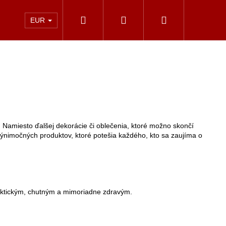
Hľadať
Prihlásenie
Nákupný
Kontakt
EUR
košík
 Namiesto ďalšej dekorácie či oblečenia, ktoré možno skončí
ýnimočných produktov, ktoré potešia každého, kto sa zaujíma o
raktickým, chutným a mimoriadne zdravým.
ÍNSKA ŠTÚDIA - T.