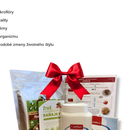
kroflóry
ality
lémy
 organizmu
lhodobé zmeny životného štýlu