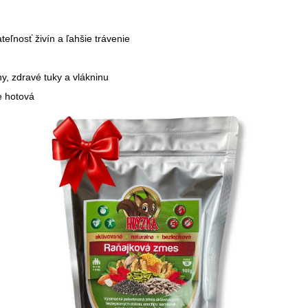
MEINEBASE 2750 G
COLIN CAMPBELL
MCILWAIN CAMP
€52,50
€33,60
teľnosť živín a ľahšie trávenie
ny, zdravé tuky a vlákninu
e hotová