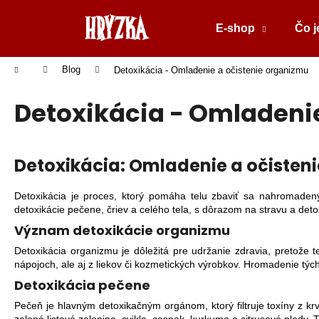
Prejsť
na
E-shop
Čo j
obsah
Späť
do
K
Domov
Blog
Detoxikácia - Omladenie a očistenie organizmu
o
obchodu
Späť
š
Detoxikácia - Omladeni
do
í
k
obchodu
Detoxikácia: Omladenie a očisten
Detoxikácia je proces, ktorý pomáha telu zbaviť sa nahromadený
detoxikácie pečene, čriev a celého tela, s dôrazom na stravu a deto
Význam detoxikácie organizmu
Detoxikácia organizmu je dôležitá pre udržanie zdravia, pretože
nápojoch, ale aj z liekov či kozmetických výrobkov. Hromadenie tý
Detoxikácia pečene
Pečeň je hlavným detoxikačným orgánom, ktorý filtruje toxíny z kr
HRYZKA - ŽIVÉ RAŇAJKY 450 G