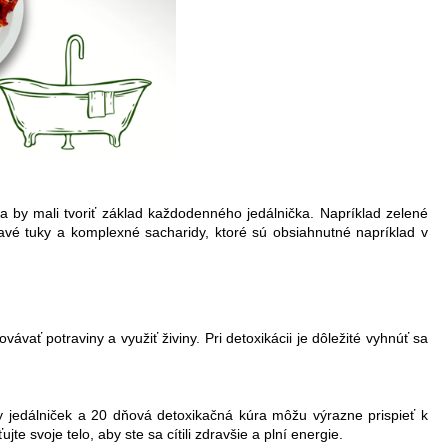
a by mali tvoriť základ každodenného jedálnička. Napríklad zelené
ravé tuky a komplexné sacharidy, ktoré sú obsiahnutné napríklad v
ať potraviny a využiť živiny. Pri detoxikácii je dôležité vyhnúť sa
ny jedálniček a 20 dňová detoxikačná kúra môžu výrazne prispieť k
e svoje telo, aby ste sa cítili zdravšie a plní energie.