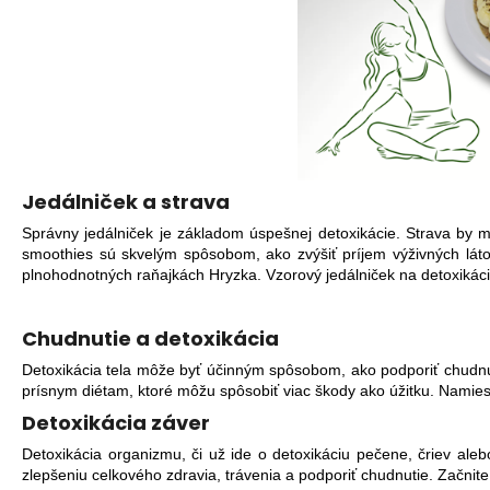
Jedálniček a strava
Správny jedálniček je základom úspešnej detoxikácie. Strava by m
smoothies sú skvelým spôsobom, ako zvýšiť príjem výživných látok
plnohodnotných raňajkách Hryzka. Vzorový jedálniček na detoxikáci
Chudnutie a detoxikácia
Detoxikácia tela môže byť účinným spôsobom, ako podporiť chudnutie
prísnym diétam, ktoré môžu spôsobiť viac škody ako úžitku. Namies
Detoxikácia záver
Detoxikácia organizmu, či už ide o detoxikáciu pečene, čriev ale
zlepšeniu celkového zdravia, trávenia a podporiť chudnutie. Začnite s