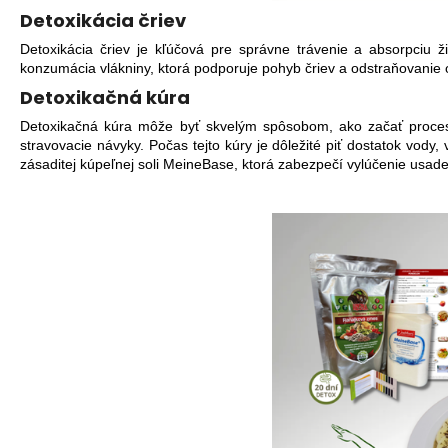
Detoxikácia čriev
Detoxikácia čriev je kľúčová pre správne trávenie a absorpciu 
konzumácia vlákniny, ktorá podporuje pohyb čriev a odstraňovanie od
Detoxikačná kúra
Detoxikačná kúra môže byť skvelým spôsobom, ako začať proces o
stravovacie návyky. Počas tejto kúry je dôležité piť dostatok vod
zásaditej kúpeľnej soli MeineBase, ktorá zabezpečí vylúčenie usaden