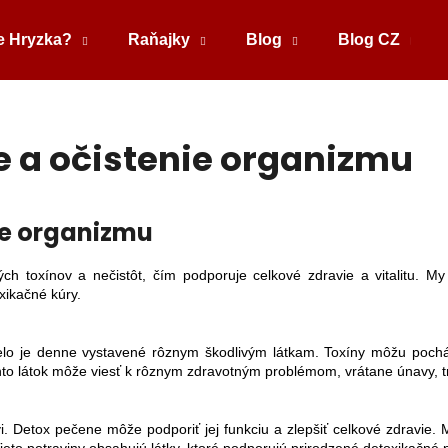
e Hryzka?
Raňajky
Blog
Blog CZ
Čo potrebujete nájsť?
e a očistenie organizmu
HĽADAŤ
ie organizmu
Odporúčame
ch toxínov a nečistôt, čím podporuje celkové zdravie a vitalitu. 
xikačné kúry.
 telo je denne vystavené rôznym škodlivým látkam. Toxíny môžu poch
chto látok môže viesť k rôznym zdravotným problémom, vrátane únavy, t
vi. Detox pečene môže podporiť jej funkciu a zlepšiť celkové zdravie.
SOĽ - ZÁSADITÁ KÚPEĽNÁ SOĽ
KNIHA - NOVÁ Č