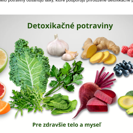
 Tieto potraviny obsahujú látky, ktoré podporujú prirodzené detoxikačné
MEINEBASE 2750 G
COLIN CAMPBELL
MCILWAIN CAMP
€52,50
€33,60