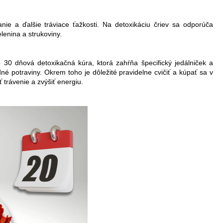
ie a ďalšie tráviace ťažkosti. Na detoxikáciu čriev sa odporúča
lenina a strukoviny.
30 dňová detoxikačná kúra, ktorá zahŕňa špecifický jedálniček a
é potraviny. Okrem toho je dôležité pravidelne cvičiť a kúpať sa v
 trávenie a zvýšiť energiu.