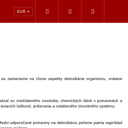
Hľadať
Prihlásenie
Nákupný
Kontakt
EUR
košík
My sa zameriame na rôzne aspekty detoxikácie organizmu, vrátane
ádzať zo znečisteného ovzdušia, chemických látok v potravinách a
ráviacich ťažkostí, priberania a oslabeného imunitného systému.
 Medzi odporúčané potraviny na detoxikáciu pečene patria napríklad
ÍNSKA ŠTÚDIA - T.