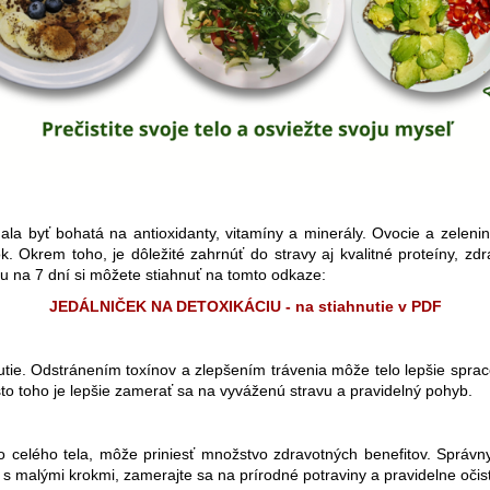
ala byť bohatá na antioxidanty, vitamíny a minerály. Ovocie a zelenin
. Okrem toho, je dôležité zahrnúť do stravy aj kvalitné proteíny, zd
u na 7 dní si môžete stiahnuť na tomto odkaze:
JEDÁLNIČEK NA DETOXIKÁCIU - na stiahnutie v PDF
. Odstránením toxínov a zlepšením trávenia môže telo lepšie spracováv
to toho je lepšie zamerať sa na vyváženú stravu a pravidelný pohyb.
bo celého tela, môže priniesť množstvo zdravotných benefitov. Správ
 malými krokmi, zamerajte sa na prírodné potraviny a pravidelne očisťujt