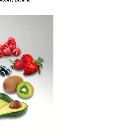
 procesy pečene.
, PH.D., T.
BELL, M.D.