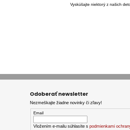
Vyskúšajte niektorý z našich de
Z
á
Odoberať newsletter
p
Nezmeškajte žiadne novinky či zľavy!
ä
t
Email
i
Vložením e-mailu súhlasíte s
podmienkami ochran
e