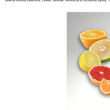
zelená listová zelenina, cvikla, cesnak, kurkuma a citrusové plody.
€24