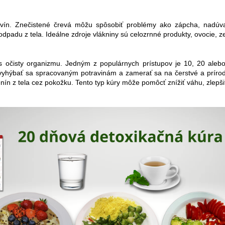
živín. Znečistené črevá môžu spôsobiť problémy ako zápcha, nadúvan
padu z tela. Ideálne zdroje vlákniny sú celozrnné produkty, ovocie, ze
čisty organizmu. Jedným z populárnych prístupov je 10, 20 alebo 
y, vyhýbať sa spracovaným potravinám a zamerať sa na čerstvé a prírodn
ín z tela cez pokožku. Tento typ kúry môže pomôcť znížiť váhu, zlepšiť