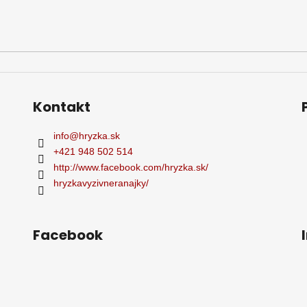
Kontakt
info
@
hryzka.sk
+421 948 502 514
http://www.facebook.com/hryzka.sk/
hryzkavyzivneranajky/
Facebook