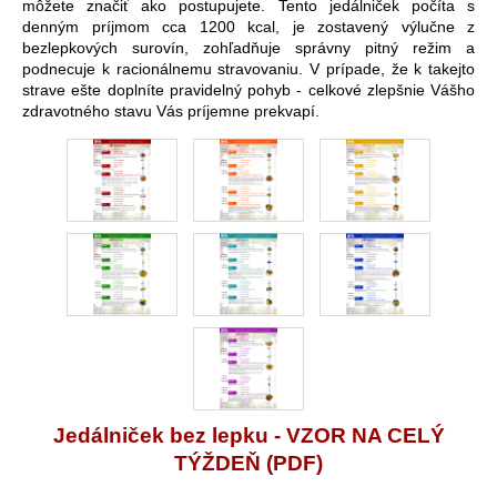
môžete značiť ako postupujete. Tento jedálniček počíta s
denným príjmom cca 1200 kcal, je zostavený výlučne z
bezlepkových surovín, zohľadňuje správny pitný režim a
podnecuje k racionálnemu stravovaniu. V prípade, že k takejto
strave ešte doplníte pravidelný pohyb - celkové zlepšnie Vášho
zdravotného stavu Vás príjemne prekvapí.
Jedálniček bez lepku - VZOR NA CELÝ
TÝŽDEŇ (PDF)