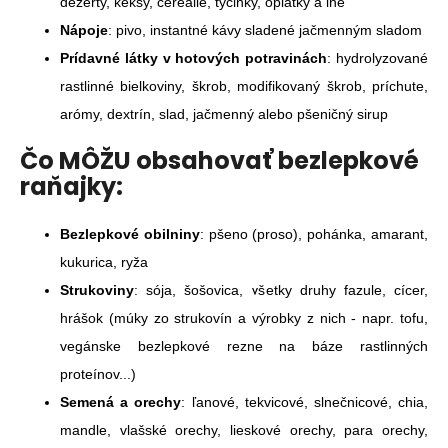
dezerty, keksy, cereálie, tyčinky, oplátky a iné
á
Nápoje
: pivo, instantné kávy sladené jačmenným sladom
j
Prídavné látky v hotových potravinách
: hydrolyzované
s
rastlinné bielkoviny, škrob, modifikovaný škrob, príchute,
ť
arómy, dextrín, slad, jačmenný alebo pšeničný sirup
?
Čo MÔŽU obsahovať bezlepkové
raňajky:
HĽADAŤ
Bezlepkové obilniny
: pšeno (proso), pohánka, amarant,
kukurica, ryža
Strukoviny
: sója, šošovica, všetky druhy fazule, cícer,
O
hrášok (múky zo strukovín a výrobky z nich - napr. tofu,
d
vegánske bezlepkové rezne na báze rastlinných
p
proteínov...)
o
r
Semená a orechy
: ľanové, tekvicové, slnečnicové, chia,
ú
mandle, vlašské orechy, lieskové orechy, para orechy,