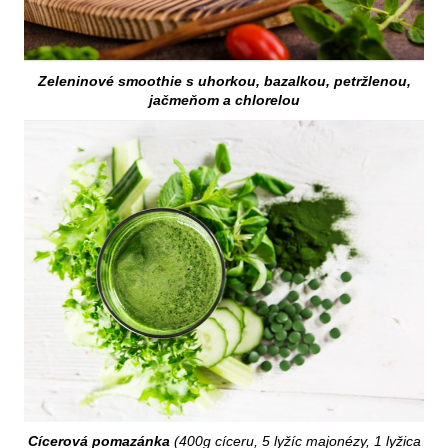
Zeleninové smoothie s uhorkou, bazalkou, petržlenou,
jačmeňom a chlorelou
Cícerová pomazánka
(400g cíceru, 5 lyžíc majonézy, 1 lyžica