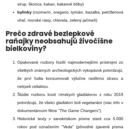
sirup, škorica, kakao, kakaové bôby)
bylinky
(rozmarín, oregano, tymián, bazalka, petržlenová
vňať, morské riasy, chlorela, zelený jačmeň)
Prečo zdravé bezlepkové
raňajky neobsahujú živočíšne
bielkoviny?
Opakované rozbory fosílií najmodernejšími prístrojmi zo
všetkých známych archeologických vykopávok potvrdzujú,
že prví ľudia konzumovali výlučne rastlinnú stravu a
netrpeli celiakiou.
Štúdie rozboru kostí rímskych gladiátorov z roku 2019
potvrdzujú, že všetci gladiátori boli
vegetariáni
(viac info v
dokumentárnom filme
"The Game Changers"
).
Historické texty v sanskrtskom písme staré cca 5.000
rokov pod označením "Veda" (pôvodné zjavené písma