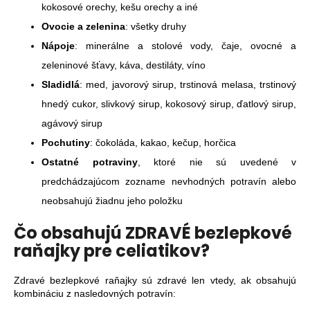
č
kokosové orechy, kešu orechy a iné
a
Ovocie a zelenina
: všetky druhy
m
e
Nápoje
: minerálne a stolové vody, čaje, ovocné a
zeleninové šťavy, káva, destiláty, víno
Sladidlá
: med, javorový sirup, trstinová melasa, trstinový
SOĽ
-
hnedý cukor, slivkový sirup, kokosový sirup, ďatlový sirup,
ZÁSADITÁ
agávový sirup
KÚPEĽNÁ
SOĽ
Pochutiny
: čokoláda, kakao, kečup, horčica
MEINEBASE
2750
Ostatné potraviny
, ktoré nie sú uvedené v
G
predchádzajúcom zozname nevhodných potravín alebo
€52,50
neobsahujú žiadnu jeho položku
Čo obsahujú ZDRAVÉ bezlepkové
raňajky pre celiatikov?
Zdravé bezlepkové raňajky sú zdravé len vtedy, ak obsahujú
kombináciu z nasledovných potravín: