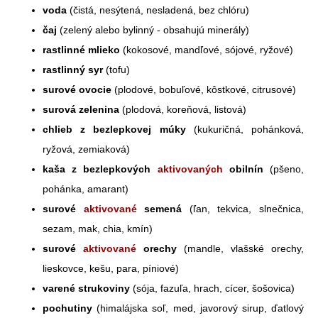
voda
(čistá, nesýtená, nesladená, bez chlóru)
čaj
(zelený alebo bylinný - obsahujú minerály)
rastlinné mlieko
(kokosové, mandľové, sójové, ryžové)
rastlinný syr
(tofu)
surové ovocie
(plodové, bobuľové, kôstkové, citrusové)
surová zelenina
(plodová, koreňová, listová)
chlieb z bezlepkovej múky
(kukuričná, pohánková,
ryžová, zemiaková)
kaša z bezlepkových
aktivovaných
obilnín
(pšeno,
pohánka, amarant)
surové
aktivované
semená
(ľan, tekvica, slnečnica,
sezam, mak, chia, kmín)
surové
aktivované
orechy
(mandle, vlašské orechy,
lieskovce, kešu, para, píniové)
varené strukoviny
(sója, fazuľa, hrach, cícer, šošovica)
pochutiny
(himalájska soľ, med, javorový sirup, ďatlový