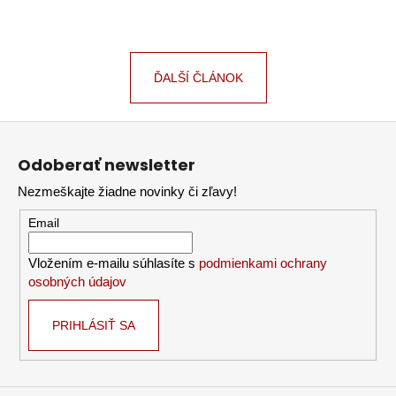
ĎALŠÍ ČLÁNOK
Z
á
Odoberať newsletter
p
Nezmeškajte žiadne novinky či zľavy!
ä
t
Email
i
Vložením e-mailu súhlasíte s
podmienkami ochrany
e
osobných údajov
PRIHLÁSIŤ SA