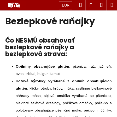
Prejsť
Hľadať
Náku
M
Prihláseni
EUR
na
K
obsah
Späť
košík
Bezlepkové raňajky
o
Späť
š
Č
í
o
Čo NESMÚ obsahovať
k
p
bezlepkové raňajky a
o
bezlepková strava:
t
r
Obilniny
obsahujúce glutén
: pšenica, raž, jačmeň,
e
ovos, tritikal, bulgur, kamut
b
u
Hotové výrobky vyrábané z obilnín obsahujúcich
j
glutén
: klíčky, otruby, krúpy, múka, rastlinné bielkovinové
e
náhrady mäsa, sójová omáčka vyrábaná so pšenicou,
t
niektoré šalátové dresingy, práškové omáčky, polievky a
e
polotovary obsahujúce pšeničnú múku, pečivo, múčniky,
n