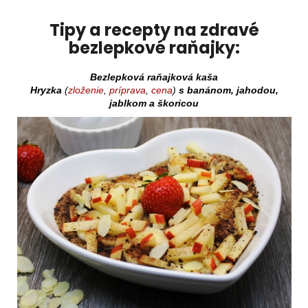
Tipy a recepty na zdravé
bezlepkové raňajky:
Bezlepková raňajková kaša
Hryzka
(
zloženie
,
príprava
,
cena
)
s banánom, jahodou,
jablkom a škoricou