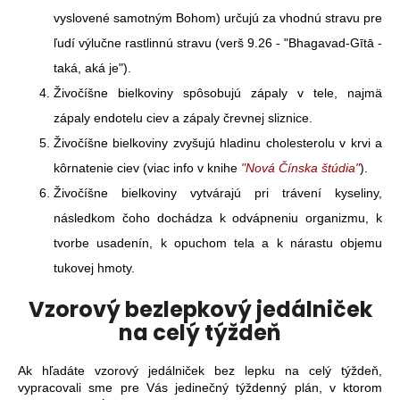
vyslovené samotným Bohom) určujú za vhodnú stravu pre
ľudí výlučne rastlinnú stravu (verš 9.26 -
"Bhagavad-Gītā -
taká, aká je").
Živočíšne bielkoviny spôsobujú zápaly v tele, najmä
zápaly endotelu ciev a zápaly črevnej sliznice.
Živočíšne bielkoviny zvyšujú hladinu cholesterolu v krvi a
kôrnatenie ciev (viac info v knihe
"Nová Čínska štúdia"
).
Živočíšne bielkoviny vytvárajú pri trávení kyseliny,
následkom čoho dochádza k odvápneniu organizmu, k
tvorbe usadenín, k opuchom tela a k nárastu objemu
tukovej hmoty.
Vzorový bezlepkový jedálniček
na celý týždeň
Ak hľadáte vzorový jedálniček bez lepku na celý týždeň,
vypracovali sme pre Vás jedinečný týždenný plán, v ktorom