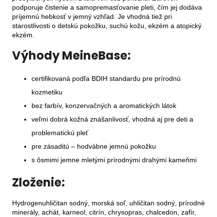
podporuje čistenie a samopremasťovanie pleti, čím jej dodáva
príjemnú hebkosť v jemný vzhľad. Je vhodná tiež pri
starostlivosti o detskú pokožku, suchú kožu, ekzém a atopický
ekzém.
Výhody MeineBase:
certifikovaná podľa BDIH standardu pre prírodnú
kozmetiku
bez farbív, konzervačných a aromatických látok
veľmi dobrá kožná znášanlivosť, vhodná aj pre deti a
problematickú pleť
pre zásaditú – hodvábne jemnú pokožku
s ôsmimi jemne mletými prírodnými drahými kameňmi
Zloženie:
Hydrogenuhličitan sodný, morská soľ, uhličitan sodný, prírodné
minerály, achát, karneol, citrín, chrysopras, chalcedon, zafír,