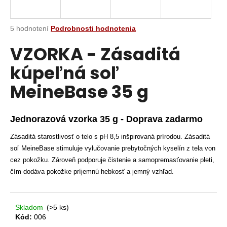
A
á
j
R
Priemerné
5 hodnotení
Podrobnosti hodnotenia
s
hodnotenie
VZORKA - Zásaditá
M
produktu
ť
je
?
kúpeľná soľ
3,6
O
z
MeineBase 35 g
5
hviezdičiek.
HĽADAŤ
Jednorazová vzorka 35 g - Doprava zadarmo
Zásaditá starostlivosť o telo s pH 8,5 inšpirovaná prírodou. Zásaditá
soľ MeineBase stimuluje vylučovanie prebytočných kyselín z tela von
O
cez pokožku. Zároveň podporuje čistenie a samopremasťovanie pleti,
d
čím dodáva pokožke príjemnú hebkosť a jemný vzhľad.
p
o
r
Skladom
(>5 ks)
ú
Kód:
006