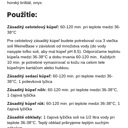
horský krištál, onyx.
Použitie:
Zásaditý celotelový kúpe
ľ
:
60-120 min. pri teplote medzi 36-
38°C
Pre celotelový zásaditý kúpeľ budete potrebovať cca 3 viečka
soli MeineBase v závislosti od množstva vody (do vody
nasypte toľko soli, aby mal kúpeľ pH 8,5). Odporúčame teplotu
kúpeľa medzi 36-38°C a dobu trvania 60-120 min.. Každých
10 min. je potrebné vymasírovať si kožu na celom tele
kúpeľným kartáčom alebo hubkou.
Zásaditý sedací kúpe
ľ
:
60-120 min. pri teplote medzi 36-
38°C, 1 polievková lyžica
Zásaditý kúpe
ľ
n
ô
h:
60-120 min. pri teplote medzi 36-38°C,
1 čajová lyžička
Zásaditý kúpe
ľ
r
ú
k:
60-120 min. pri teplote medzi 36-38°C, 1
čajová lyžička
Zásadité obklady:
1 čajová lyžička soli na 1/2 litra vody pri
teplote 36-38°C. Teplý obklad prikryjeme teplým suchým
zábalom.