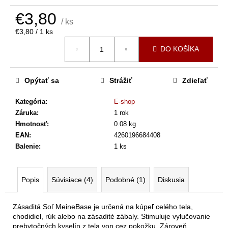
č
a
€3,80
m
/ ks
Jednotková
€3,80 / 1 ks
e
cena:
DO KOŠÍKA
HRYZKA
-
Opýtať sa
Strážiť
Zdieľať
ŽIVÉ
RAŇAJKY
450
Kategória
:
E-shop
G
Záruka
:
1 rok
€24
Hmotnosť
:
0.08 kg
EAN
:
4260196684408
Balenie
:
1 ks
Popis
Súvisiace (4)
Podobné (1)
Diskusia
Zásaditá Soľ MeineBase je určená na kúpeľ celého tela,
chodidiel, rúk alebo na zásadité zábaly. Stimuluje vylučovanie
prebytočných kyselín z tela von cez pokožku. Zároveň