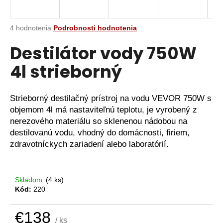
á
j
Priemerné
4 hodnotenia
Podrobnosti hodnotenia
s
hodnotenie
Destilátor vody 750W
produktu
ť
je
?
4l strieborný
4,0
z
5
hviezdičiek.
Strieborný destilačný prístroj na vodu VEVOR 750W s
objemom 4l má nastaviteľnú teplotu, je vyrobený z
HĽADAŤ
nerezového materiálu so sklenenou nádobou na
destilovanú vodu, vhodný do domácnosti, firiem,
zdravotníckych zariadení alebo laboratórií.
O
d
p
Skladom
(4 ks)
o
Kód:
220
r
ú
€138
/ ks