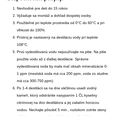
Nevhodné pre deti do 15 rokov.
Vyžaduje sa montáž a dohľad dospelej osoby.
Použiteľné pri teplote prostredia od 0°C do 60°C a pri
vlhkosti do 100%.
Prístroj je nastavený na destiláciu vody pri teplote
108°C.
Prvú vydestilovanú vodu nepoužívajte na pitie. Na pitie
použite vodu až z ďalšej destilácie. Správne
vydestilovaná voda by mala mať obsah mineralizácie 0-
1 ppm (mestská voda má cca 200 ppm, voda zo studne
má cca 300-750 ppm).
Po 1-4 destilácii sa na dne väčšinou usadí vodný
kameň, ktorý odstránite nasypaním 1 ČL kyseliny
citrónovej na dno destilátora a jej zaliatím horúcou
vodou. Nechajte pôsobiť 5 min., roztokom zotrite steny