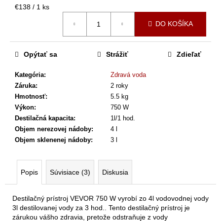
č
Jednotková
€138 / 1 ks
a
cena:
m
DO KOŠÍKA
e
Opýtať sa
Strážiť
Zdieľať
SOĽ
-
Kategória
:
Zdravá voda
ZÁSADITÁ
Záruka
:
2 roky
KÚPEĽNÁ
SOĽ
Hmotnosť
:
5.5 kg
MEINEBASE
Výkon
:
750 W
2750
Destilačná kapacita
:
1l/1 hod.
G
Objem nerezovej nádoby
:
4 l
€52,50
Objem sklenenej nádoby
:
3 l
Popis
Súvisiace (3)
Diskusia
Destilačný prístroj VEVOR 750 W vyrobí zo 4l vodovodnej vody
3l destilovanej vody za 3 hod.. Tento destilačný prístroj je
zárukou vášho zdravia, pretože odstraňuje z vody