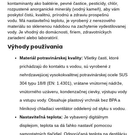
kontaminanty ako baktérie, pevné častice, pesticídy, chlór,
rozpustené anorganické minerály (vodný kameň), aby vám
poskytol čistú, kvalitnú, prírodnú a zdraviu prospešnú
vodu. Má nastaviteľnú teplotu, je vyrobený z nerezového
materiálu so sklenenou nádobou na zachytenie vydestilovanej
vody. Je vhodný do domácnosti, firiem, zdravotníckych
zariadení alebo laboratórií.
Výhody používania
Materiál potravinárskej kvality:
Všetky časti, ktoré
prichádzajú do kontaktu s vodou, sú vyrobené z
nehrdzavejúcej vysokokvalitnej potravinárskej ocele SUS
304 typu 18/8 (EN: 1.4301), vrátane vnútornej nádrže,
vnútorného uzáveru, kondenzačnej cievky, výstupu vody
a vstupu vody. Obsahuje plastový vrchnák bez BPA a
hliníkový chladiaci ventilátor oddelený od styku s vodou.
Nastaviteľná teplota:
Je vybavený digitálnym
displejom, teplota sa dá ľahko nastaviť pomocou
samostatných tlačidiel. Odporúčaná teplota na destiláciu