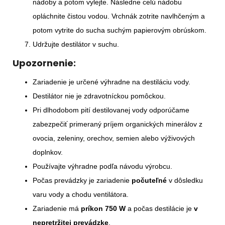
nádoby a potom vylejte. Následne celú nádobu
opláchnite čistou vodou. Vrchnák zotrite navlhčeným a
potom vytrite do sucha suchým papierovým obrúskom.
Udržujte destilátor v suchu.
Upozornenie:
Zariadenie je určené výhradne na destiláciu vody.
Destilátor nie je zdravotníckou pomôckou.
Pri dlhodobom pití destilovanej vody odporúčame
zabezpečiť primeraný príjem organických minerálov z
ovocia, zeleniny, orechov, semien alebo výživových
doplnkov.
Používajte výhradne podľa návodu výrobcu.
Počas prevádzky je zariadenie
počuteľné
v dôsledku
varu vody a chodu ventilátora.
Zariadenie má
príkon 750 W
a počas destilácie je
v
nepretržitej prevádzke
.