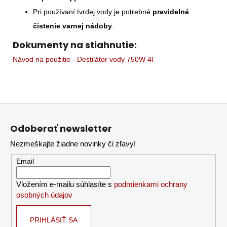
Pri používaní tvrdej vody je potrebné
pravidelné
čistenie varnej nádoby
.
Dokumenty na stiahnutie:
Návod na použitie - Destilátor vody 750W 4l
Z
á
Odoberať newsletter
p
Nezmeškajte žiadne novinky či zľavy!
ä
t
Email
i
Vložením e-mailu súhlasíte s
podmienkami ochrany
e
osobných údajov
PRIHLÁSIŤ SA